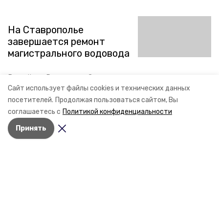
На Ставрополье
завершается ремонт
магистрального водовода
В посёлке Рыздвяном Ставропольского края
завершается третий этап модернизации главного
Сайт использует файлы cookies и технических данных
магистрального водовода Изобильненского округа.
посетителей.
Продолжая пользоваться сайтом, Вы
Ранее в порядок привели 6,5 километра труб.
соглашаетесь с
Политикой конфиденциальности
30 марта 2022, 13:38
Принять
Разделы
Новости
Статьи