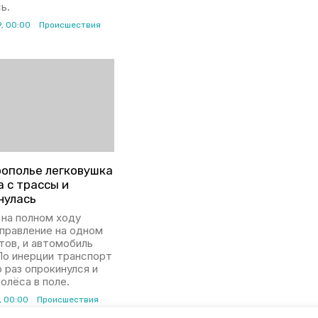
ь.
9, 00:00
Происшествия
рополье легковушка
 с трассы и
нулась
 на полном ходу
правление на одном
тов, и автомобиль
По инерции транспорт
 раз опрокинулся и
колёса в поле.
, 00:00
Происшествия