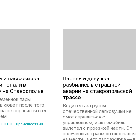
ь и пассажирка
Парень и девушка
и попали в
разбились в страшной
у на Ставрополье
аварии на ставропольской
трассе
емейной пары
в кювет после того,
Водитель за рулём
на не справился с её
отечественной легковушки не
ием.
смог справиться с
управлением, и автомобиль
, 00:00
Происшествия
вылетел с проезжей части. От
полученных травм он скончался
на месте, а его пассажирка — в