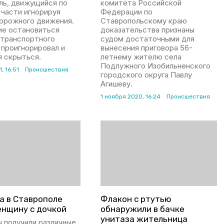
ль, движущийся по
комитета Российской
 части игнорируя
Федерации по
дорожного движения.
Ставропольскому краю
ие остановиться
доказательства признаны
 транспортного
судом достаточными для
 проигнорировал и
вынесения приговора 56-
я скрыться.
летнему жителю села
Подлужного Изобильненского
, 16:51
Происшествия
городского округа Павлу
Агишеву.
1 ноября 2020, 16:24
Происшествия
а в Ставрополе
Флакон с ртутью
енщину с дочкой
обнаружили в бачке
унитаза жительница
 получили различные