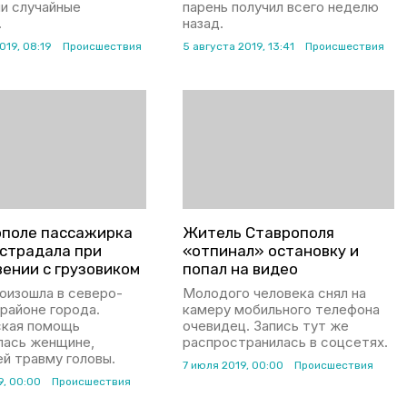
ли случайные
парень получил всего неделю
.
назад.
019, 08:19
Происшествия
5 августа 2019, 13:41
Происшествия
ополе пассажирка
Житель Ставрополя
острадала при
«отпинал» остановку и
ении с грузовиком
попал на видео
оизошла в северо-
Молодого человека снял на
районе города.
камеру мобильного телефона
кая помощь
очевидец. Запись тут же
лась женщине,
распространилась в соцсетях.
й травму головы.
7 июля 2019, 00:00
Происшествия
9, 00:00
Происшествия