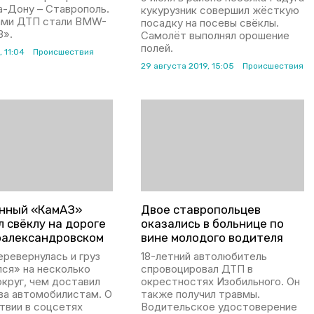
а-Дону – Ставрополь.
кукурузник совершил жёсткую
ами ДТП стали BMW-
посадку на посевы свёклы.
З».
Самолёт выполнял орошение
полей.
 11:04
Происшествия
29 августа 2019, 15:05
Происшествия
нный «КамАЗ»
Двое ставропольцев
 свёклу на дороге
оказались в больнице по
оалександровском
вине молодого водителя
ревернулась и груз
18-летний автолюбитель
лся» на несколько
спровоцировал ДТП в
круг, чем доставил
окрестностях Изобильного. Он
ва автомобилистам. О
также получил травмы.
твии в соцсетях
Водительское удостоверение