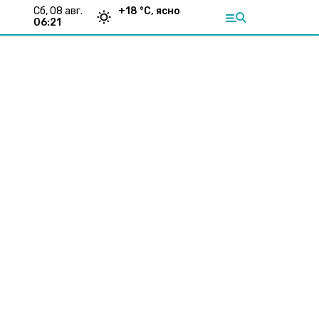
сб, 08 авг.
+
18
°С,
ясно
06:22