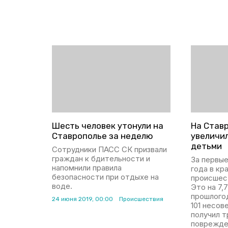
Шесть человек утонули на
На Став
Ставрополье за неделю
увеличил
детьми
Сотрудники ПАСС СК призвали
граждан к бдительности и
За первые
напомнили правила
года в кр
безопасности при отдыхе на
происшес
воде.
Это на 7,
прошлого
24 июня 2019, 00:00
Происшествия
101 несо
получил т
поврежде