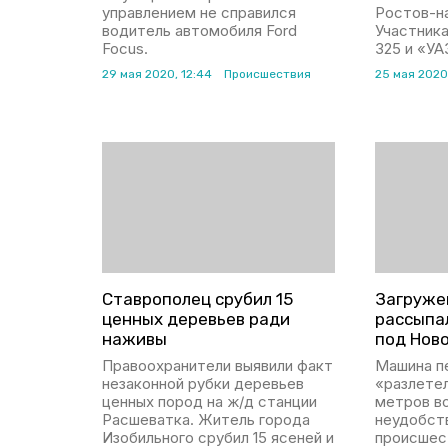
управлением не справился
Ростов-н
водитель автомобиля Ford
Участник
Focus.
325 и «УА
29 мая 2020, 12:44
Происшествия
25 мая 2020,
Ставрополец срубил 15
Загруже
ценных деревьев ради
рассыпал
наживы
под Нов
Правоохранители выявили факт
Машина пе
незаконной рубки деревьев
«разлете
ценных пород на ж/д станции
метров во
Расшеватка. Житель города
неудобст
Изобильного срубил 15 ясеней и
происшес