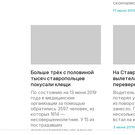
скончалис
17 июня 201
Больше трёх с половиной
На Став
тысяч ставропольцев
вылетела
покусали клещи
перевер
По состоянию на 13 июня 2019
Водитель
года в медицинские
потерял у
организации за помощью
из поворо
обратились 3597 человек, из
занесло. 
которых 1614 —
несколько
несовершеннолетние. У 15 из
встал на 
пострадавших
3 июня 2019
диагностировали крымскую