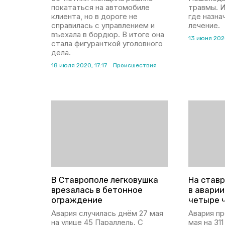
покататься на автомобиле
травмы. И
клиента, но в дороге не
где назна
справилась с управлением и
лечение.
въехала в бордюр. В итоге она
13 июня 2020
стала фигуранткой уголовного
дела.
18 июля 2020, 17:17
Происшествия
В Ставрополе легковушка
На став
врезалась в бетонное
в авари
ограждение
четыре 
Авария случилась днём 27 мая
Авария п
на улице 45 Параллель. С
мая на 31