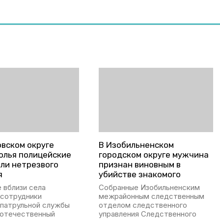
овском округе
В Изобильненском
олья полицейские
городском округе мужчина
ли нетрезвого
признан виновным в
я
убийстве знакомого
 вблизи села
Собранные Изобильненским
 сотрудники
межрайонным следственным
патрульной службы
отделом следственного
 отечественный
управления Следственного