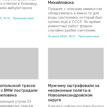
Михайловска
х отвезли в больницу,
чили амбулаторное
Пузырёк с опасным химикатом
обнаружилась в ёмкости для
воды сантехники, который был
, 15:15
Происшествия
куплен ещё в СССР. Во время
ремонтных работ флакон
случайно разбил сантехник.
10 июня 2020, 18:51
Происшествия
ропольской трассе
Мужчину оштрафовали за
и с BMW пострадали
незаконные полёты в
человека
Новоалександровском
округе
роизошла утром 23
1 километре трассы
9 июля в районе посёлка Радуга