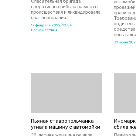
Спасательная бригада
автомоби
оперативно прибыла на место
проезжей
происшествия и ликвидировала
правила 
очаг возгорания.
Требован
водитель
17 февраля 2022, 10:54
средства
Происшествия
попыталс
31 июля 2021
Пьяная ставропольчанка
Иномарк
угнала машину с автомойки
сбила ж
36-летняя женщина решила
Пешеходы