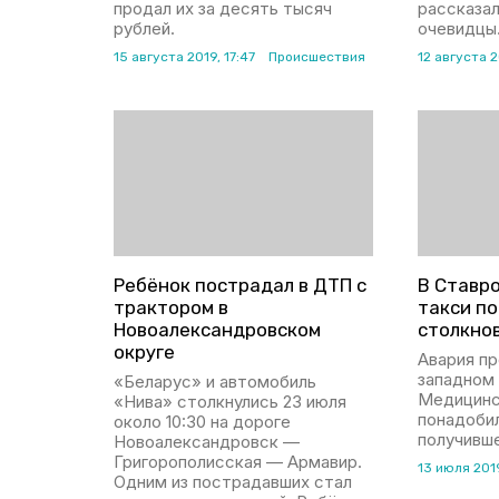
продал их за десять тысяч
рассказа
рублей.
очевидцы
15 августа 2019, 17:47
Происшествия
12 августа 2
Ребёнок пострадал в ДТП с
В Ставр
трактором в
такси п
Новоалександровском
столкнов
округе
Авария пр
западном 
«Беларус» и автомобиль
Медицинс
«Нива» столкнулись 23 июля
понадоби
около 10:30 на дороге
получивше
Новоалександровск —
Григорополисская — Армавир.
13 июля 201
Одним из пострадавших стал