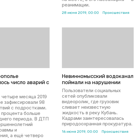
реанимации.
28 июня 2019, 00:00
Происшествия
рополье
Невинномысский водоканал
ось число аварий с
поймали на нарушении
Пользователи социальных
сетей опубликовали
 четыре месяца 2019
видеоролик, где грузовик
ае зафиксировали 98
сливает неизвестную
твий с подростками.
жидкость в реку Кубань.
7 процента больше
Кадрами заинтересовалась
днего периода. В ДТП
природоохранная прокуратура.
вершеннолетний
равмы и
16 июня 2019, 00:00
Происшествия
ния, а ещё четверо