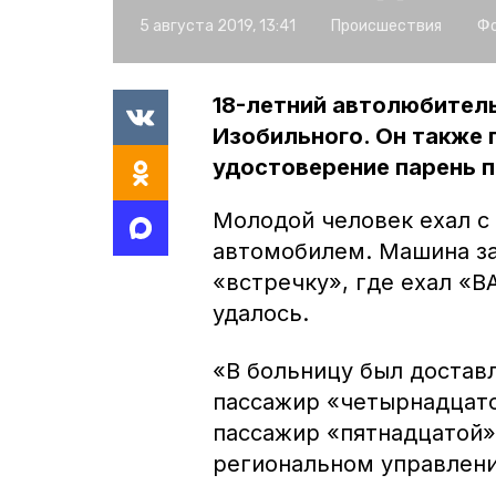
5 августа 2019, 13:41
Происшествия
Фо
18-летний автолюбител
Изобильного. Он также
удостоверение парень п
Молодой человек ехал с
автомобилем. Машина за
«встречку», где ехал «В
удалось.
«В больницу был доставл
пассажир «четырнадцато
пассажир «пятнадцатой»
региональном управлен