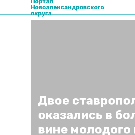
Портал
Новоалександровского
округа
Двое ставропо
оказались в бо
вине молодого