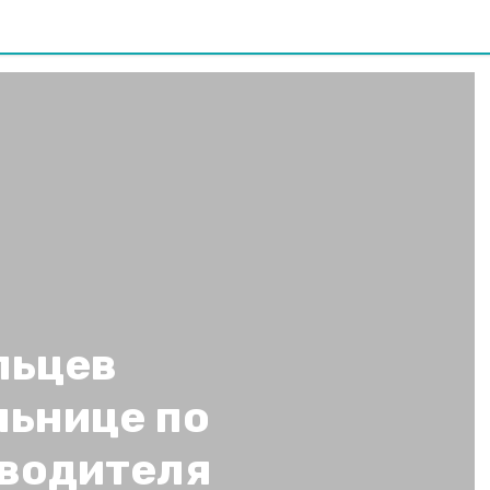
льцев
льнице по
 водителя