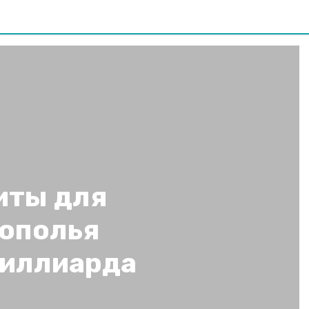
иты для
рополья
миллиарда