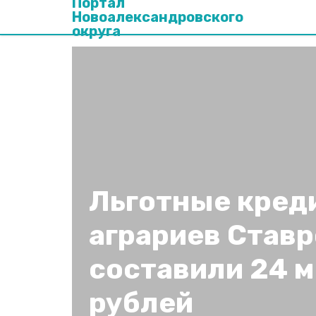
Портал
Новоалександровского
округа
Льготные кред
аграриев Став
составили 24 
рублей