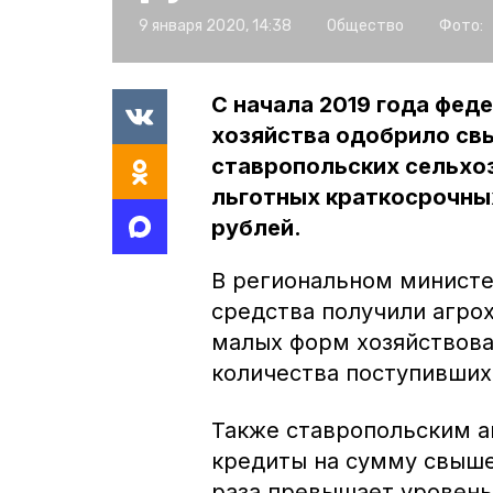
9 января 2020, 14:38
Общество
Фото:
С начала 2019 года фед
хозяйства одобрило свы
ставропольских сельхо
льготных краткосрочны
рублей.
В региональном министе
средства получили агро
малых форм хозяйствова
количества поступивших
Также ставропольским 
кредиты на сумму свыше
раза превышает уровень 