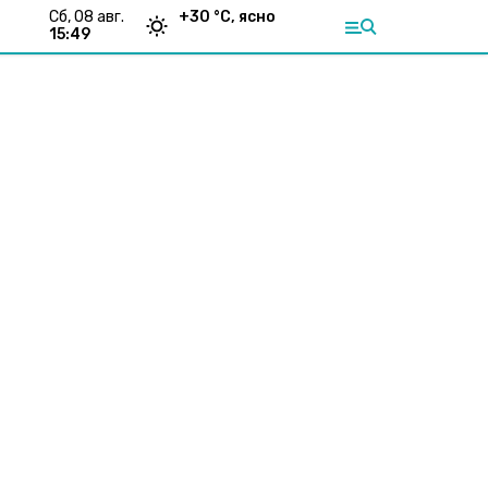
сб, 08 авг.
+
30
°С,
ясно
15:49