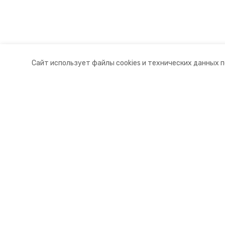
Сайт использует файлы cookies и технических данных 
Разделы
О комп
Новости
Контакт
Статьи
Докуме
© 2017 — 2025 «Новоалександров
16+
Учредитель ГАУ СК «Ставропольское краевое информац
Главный редактор Тимченко М.П.
+7 (86-52) 33-51-05