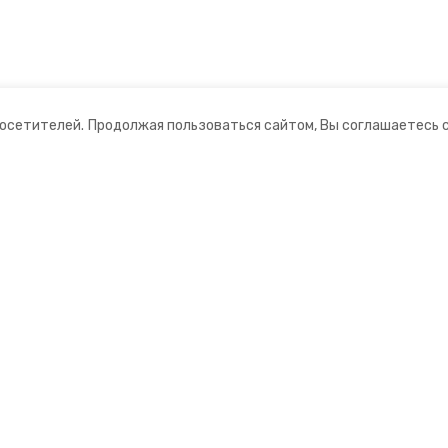
посетителей.
Продолжая пользоваться сайтом, Вы соглашаетесь 
ании
Мы в соцсетях
ная информация
нты
ский информационный портал»
ионное агентство»