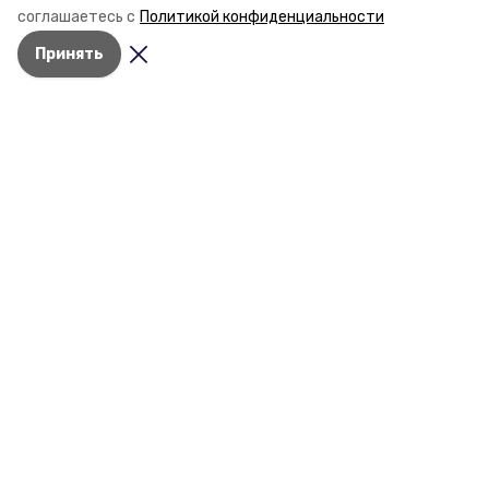
соглашаетесь с
Политикой конфиденциальности
Принять
Разделы
Новости
Статьи
О компании
Контактная информация
Документы
Мы в соцсетях
© 2017 — 2025 «Новоалександровский
информационный портал»