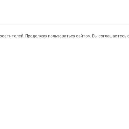
посетителей.
Продолжая пользоваться сайтом, Вы соглашаетесь 
ании
Мы в соцсетях
ная информация
нты
ский информационный портал»
ионное агентство»