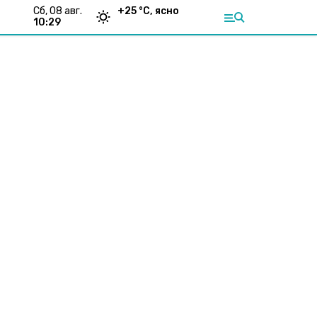
сб, 08 авг.
+
25
°С,
ясно
10:29