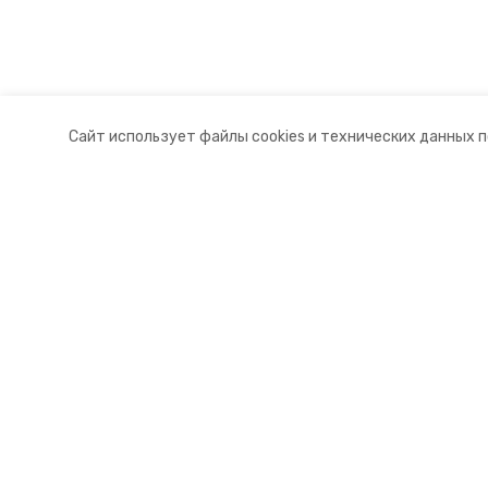
Сайт использует файлы cookies и технических данных 
Разделы
О комп
Новости
Контакт
Статьи
Докуме
© 2017 — 2025 «Новоалександров
16+
Учредитель ГАУ СК «Ставропольское краевое информац
Главный редактор Тимченко М.П.
+7 (86-52) 33-51-05