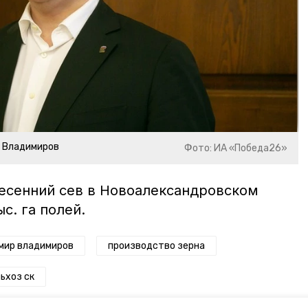
р Владимиров
Фото: ИА «Победа26»
весенний сев в Новоалександровском
ыс. га полей.
мир владимиров
производство зерна
ьхоз ск