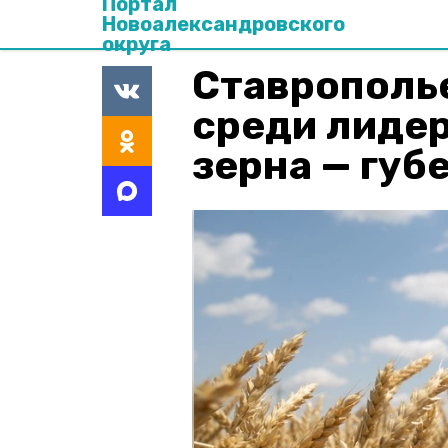
Портал
Новоалександровского
округа
Ставрополь
среди лидер
зерна — губ