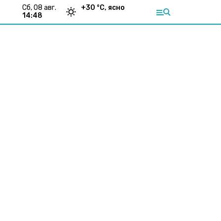
сб, 08 авг.
+
30
°С,
ясно
14:48