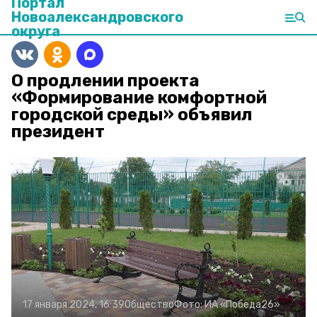
Портал
Новоалександровского
округа
О продлении проекта
«Формирование комфортной
городской среды» объявил
президент
17 января 2024, 16:39
Общество
Фото:
ИА «Победа26»