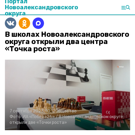
Портал
Новоалександровского
округа
В школах Новоалександровского
округа открыли два центра
«Точка роста»
7 сентября 2023, 10:12
Общество
Фото:
ИА «Победа26» /
В Новоалександровском округе
открыли две «Точки роста»