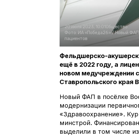
20 июля 2023, 10:01
Общество
Фото:
ИА «Победа26» /
Новый ФАП 
пациентов
Фельдшерско-акушерски
ещё в 2022 году, а лице
новом медучреждении с
Ставропольского края 
Новый ФАП в посёлке Во
модернизации первичног
«Здравоохранение». Кур
минстрой. Финансирован
выделили в том числе и