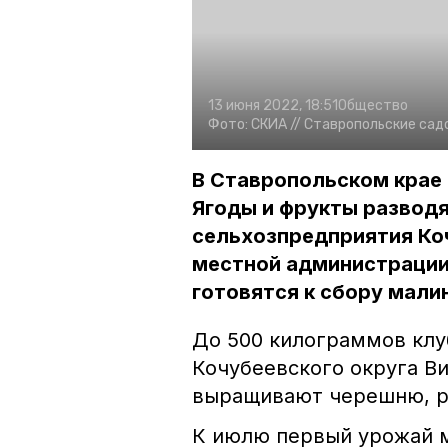
13 июня 2022, 18:51
Общество
Фото:
СКИА //
Ставропольские садо
В Ставропольском крае 
Ягоды и фрукты развод
сельхозпредприятия Коч
местной администрации
готовятся к сбору мали
До 500 килограммов клу
Кочубеевского округа Ви
выращивают черешню, р
К июлю первый урожай м