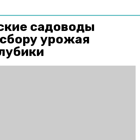
ские садоводы
 сбору урожая
олубики