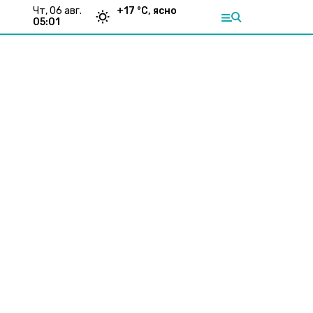
чт, 06 авг.
+
17
°С,
ясно
05:01