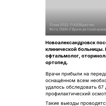
31 мая 2022, 11:42
Общество
Фото:
СКИА //
Врачи детской крае
Новоалександровск пос
клинической больницы.
офтальмолог, оторинола
ортопед.
Врачи прибыли на пере
оснащённом всем необхо
удалось обследовать 67 
профилактический осмот
Такие выезды проводятс