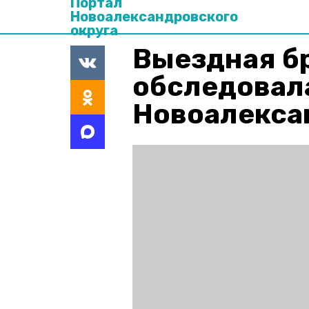
Портал
Новоалександровского
округа
Выездная б
обследовала
Новоалекса