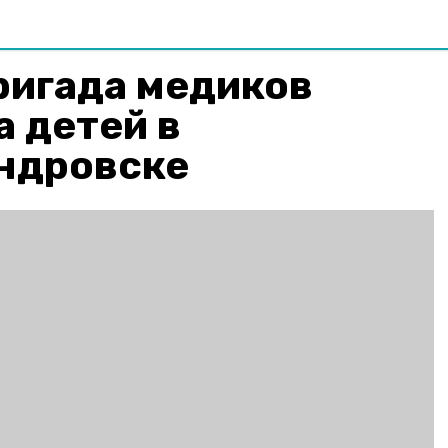
ригада медиков
 детей в
ндровске