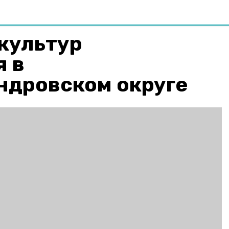
культур
я в
ндровском округе