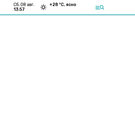
сб, 08 авг.
+
28
°С,
ясно
13:57