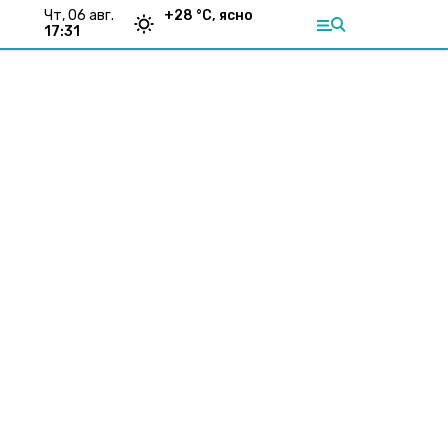
чт, 06 авг.
+
28
°С,
ясно
17:31