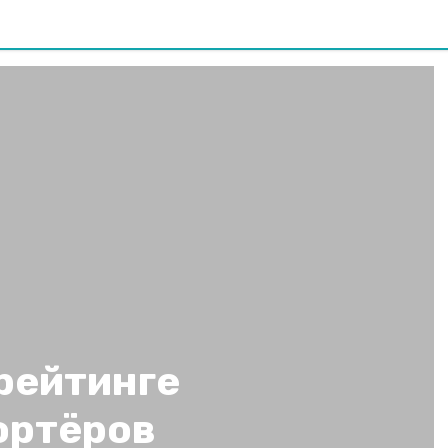
рейтинге
ортёров