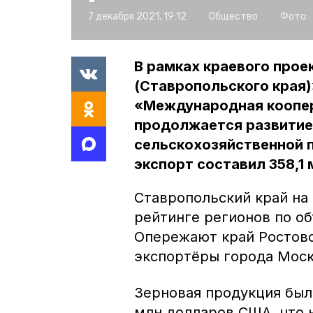
7 декабря 2021, 19:12
Общество
Фото:
В рамках краевого прое
(Ставропольского края)
«Международная коопер
продолжается развитие
сельскохозяйственной п
экспорт составил 358,1
Ставропольский край на
рейтинге регионов по о
Опережают край Ростовс
экспортёры города Мос
Зерновая продукция была
млн долларов США, что 