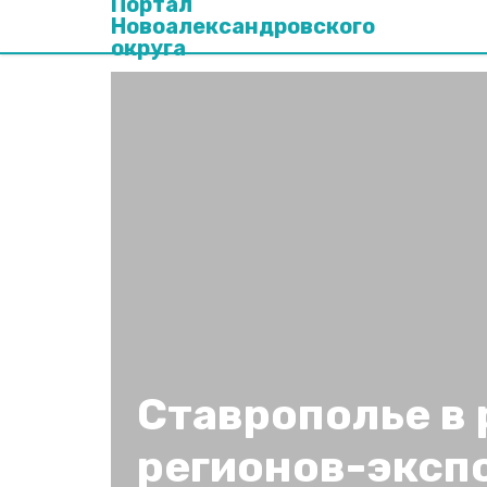
Портал
Новоалександровского
округа
Ставрополье в 
регионов-эксп