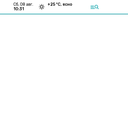
сб, 08 авг.
+
25
°С,
ясно
10:31