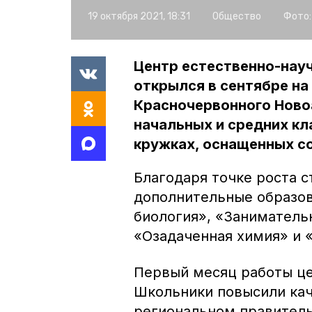
19 октября 2021, 18:31
Общество
Фото:
Центр естественно-науч
открылся в сентябре на
Красночервонного Ново
начальных и средних кл
кружках, оснащенных с
Благодаря точке роста 
дополнительные образо
биология», «Заниматель
«Озадаченная химия» и 
Первый месяц работы це
Школьники повысили кач
региональном правител