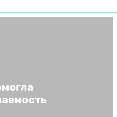
омогла
ваемость