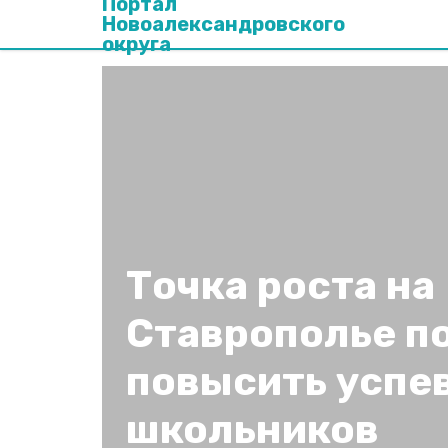
Портал
Новоалександровского
округа
Точка роста на
Ставрополье п
повысить успе
школьников