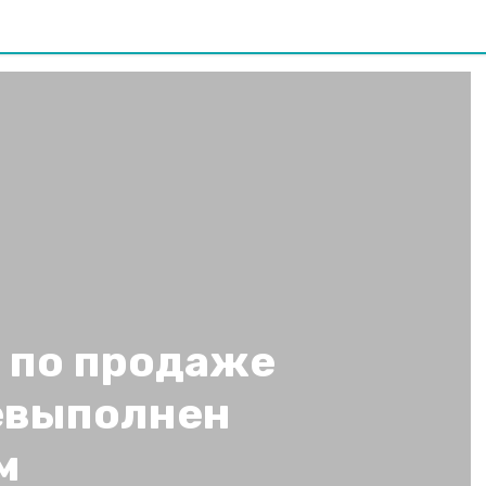
н по продаже
евыполнен
м