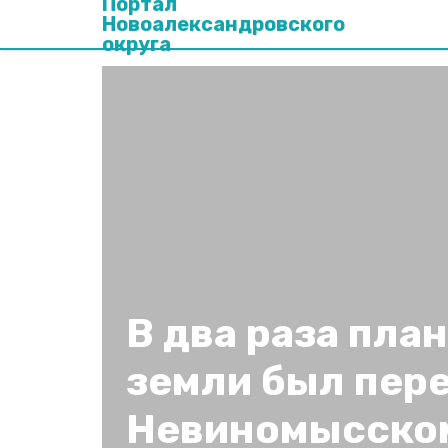
Портал
Новоалександровского
округа
В два раза пла
земли был пер
Невиномысско