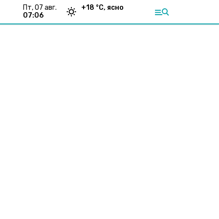
пт, 07 авг.
+
18
°С,
ясно
07:06