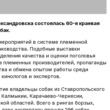
ксандровска состоялась 60-я краевая
бак.
мероприятий в системе племенной
аководства. Подобные выставки
деления качества и оценки поголовья
ра племенных производителей, пропаганды
тва и обмена опытом работы среди
 кинологов и экспертов.
стие владельцы собак из Ставропольского
, Калмыкии, Карачаево-Черкесии,
кой областей. Всего в рингах борзых,
, лаек экспертизу прошли 296 собак.