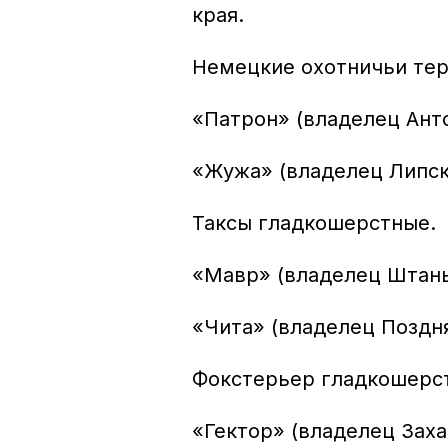
края.
Немецкие охотничьи те
«Патрон» (владелец Анто
«Жужа» (владелец Липски
Таксы гладкошерстные.
«Мавр» (владелец Штаньк
«Чита» (владелец Поздня
Фокстерьер гладкошерс
«Гектор» (владелец Заха