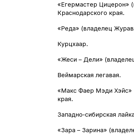
«Егермастер Цицерон» (в
Краснодарского края.
«Реда» (владелец Журавл
Курцхаар.
«Жеси – Дели» (владелец
Веймарская легавая.
«Макс Фаер Мэди Хэйс» (
края.
Западно-сибирская лайка
«Зара – Зарина» (владел