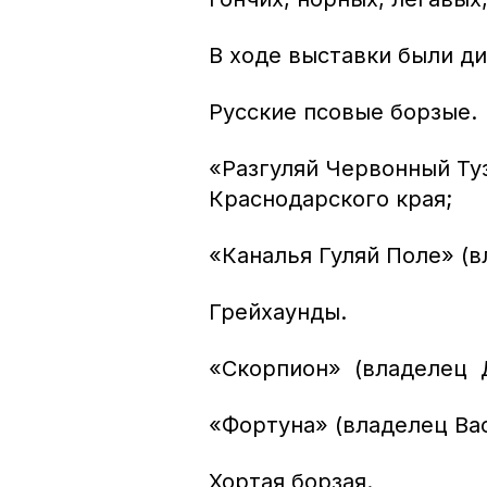
В ходе выставки были д
Русские псовые борзые.
«Разгуляй Червонный Туз
Краснодарского края;
«Каналья Гуляй Поле» (в
Грейхаунды.
«Скорпион» (владелец Д
«Фортуна» (владелец Вас
Хортая борзая.