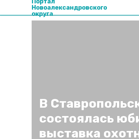
Портал
Новоалександровского
округа
В Ставропольс
состоялась юб
выставка охот