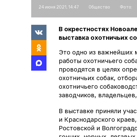
24 июня 2021, 14:47
Общество
Фото:
В окрестностях Новоале
выставка охотничьих со
Это одно из важнейших 
работы охотничьего соб
проводятся в целях опре
охотничьих собак, отбо
охотничьего собаководс
заводчиков, владельцев,
В выставке приняли уча
и Краснодарского краев
Ростовской и Волгоградс
гончих, норных, легавых