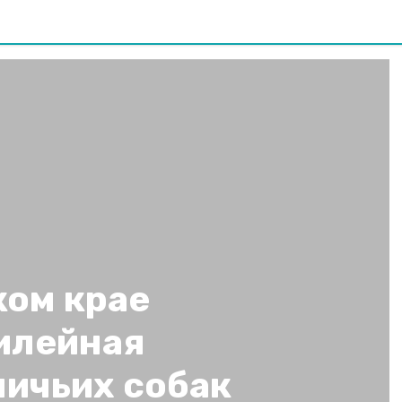
ком крае
илейная
ничьих собак