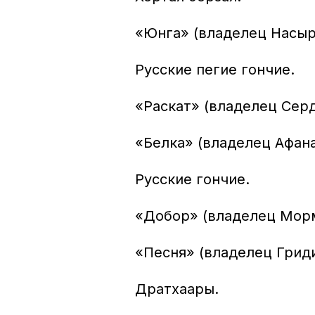
«Юнга» (владелец Насыро
Русские пегие гончие.
«Раскат» (владелец Серд
«Белка» (владелец Афана
Русские гончие.
«Добор» (владелец Морм
«Песня» (владелец Гриди
Дратхаары.