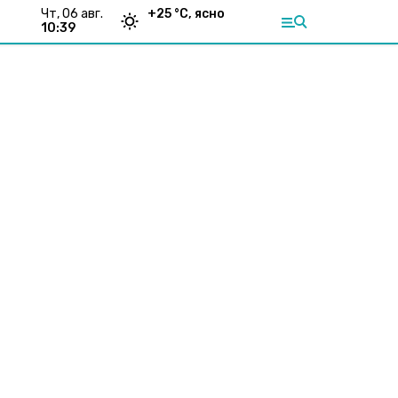
чт, 06 авг.
+
25
°С,
ясно
10:39