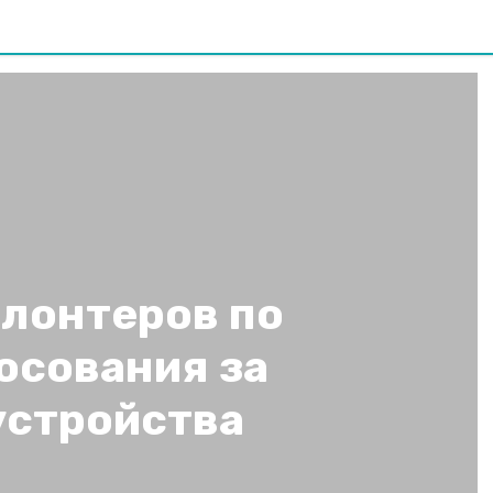
олонтеров по
осования за
устройства