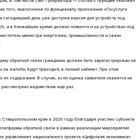
рая, в том числе сайт Губернатора — соответствующие «кнопки»
ме того, аналогичное по функционалу приложение «Госуслуги
 сегодняшний день уже доступна версия для устройств под
S, а в ближайшее время должно появится и на устройствах под
меститель министра энергетики, промышленности и связи
.
орму обратной связи гражданин должен быть зарегистрирован на
ы на жалобы будут приходить в личный кабинет. При этом
о их содержания. В случае, если оценка заявителя окажется не
т рассмотрено ведомством ещё раз.
 Ставропольском крае в 2020 году благодаря участию субъекта
 платформы обратной связи в рамках реализации мероприятий
ое управление» национального проекта «Цифровая экономика».