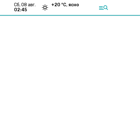
сб, 08 авг.
+
20
°С,
ясно
02:45