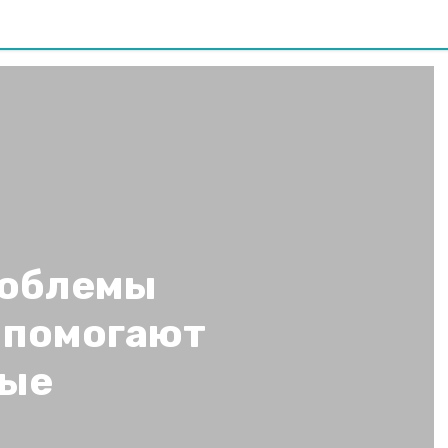
роблемы
 помогают
вые