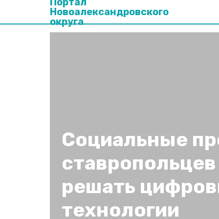
Портал
Новоалександровского
округа
Социальные п
ставропольцев
решать цифро
технологии