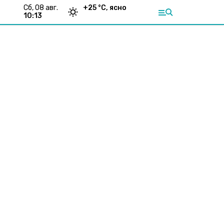
сб, 08 авг.
+
25
°С,
ясно
10:13