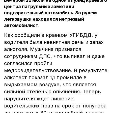
Вечером 22 июля на одной из улиц краевого
центра патрульные заметили
подозрительный автомобиль. За рулём
легковушки находился нетрезвый
автомобилист.
Как сообщили в краевом УГИБДД, у
водителя была невнятная речь и запах
алкоголя. Мужчина признался
сотрудникам ДПС, что выпивал и даже
согласился пройти
медосвидетельствование. В результате
алкотест показал 1,1 промилле в
выдыхаемом воздухе, что является
сильной степенью опьянения. Теперь
нарушителя ждёт лишение
водительских прав на срок от полутора
до двух лет и 30 тысяч рублей штрафа.