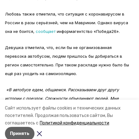
Любовь также отметила, что ситуация с коронавирусом в
России в разы серьёзней, чем на Маврикии. Однако вируса
она не боится,
сообщает
информагентство «Победа26».
Девушка отметила, что, если бы не организованная
перевозка автобусом, людям пришлось бы добираться в
регион самостоятельно. При таком раскладе нужно было бы
ещё раз уходить на самоизоляцию.
«В автобусе едем, общаемся. Рассказываем друг другу
истории с поездок. Сложности объединяют людей. Мне
кажется, в Ставрополь приедем хорошими знакомыми», —
Сайт использует файлы cookies и технических данных
посетителей.
Продолжая пользоваться сайтом, Вы
сказала девушка.
соглашаетесь с
Политикой конфиденциальности
Принять
Авторы:
Ольга Дьякова