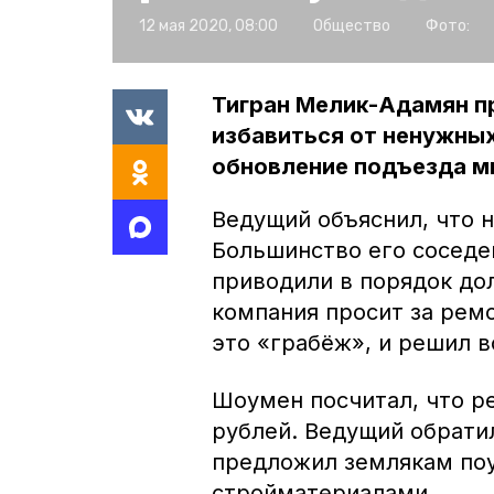
12 мая 2020, 08:00
Общество
Фото:
Тигран Мелик-Адамян п
избавиться от ненужных
обновление подъезда мн
Ведущий объяснил, что н
Большинство его соседе
приводили в порядок до
компания просит за ремо
это «грабёж», и решил 
Шоумен посчитал, что р
рублей. Ведущий обратил
предложил землякам поу
стройматериалами.