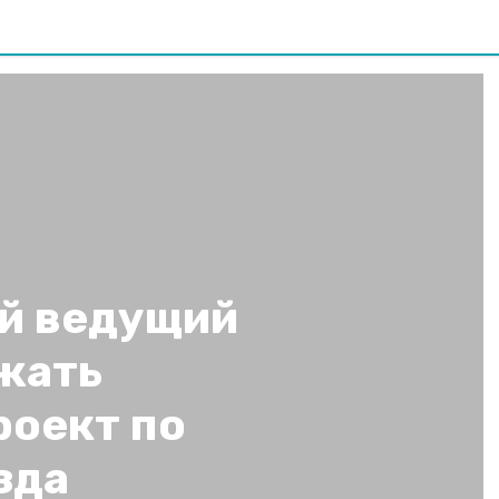
й ведущий
жать
роект по
зда