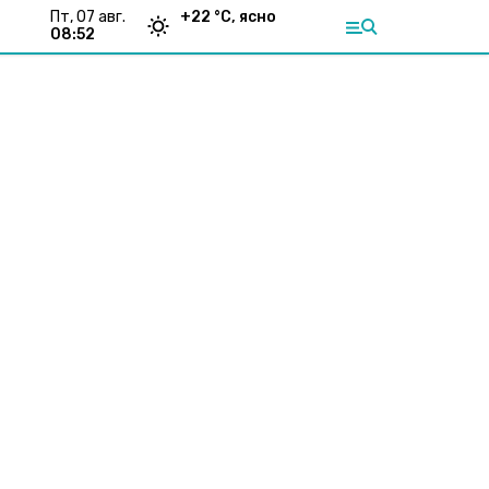
пт, 07 авг.
+
22
°С,
ясно
08:52