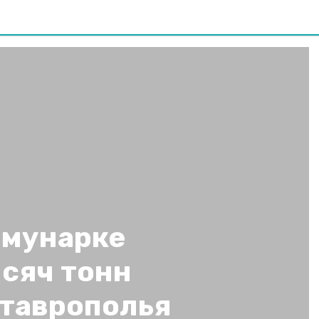
ммунарке
ысяч тонн
Ставрополья