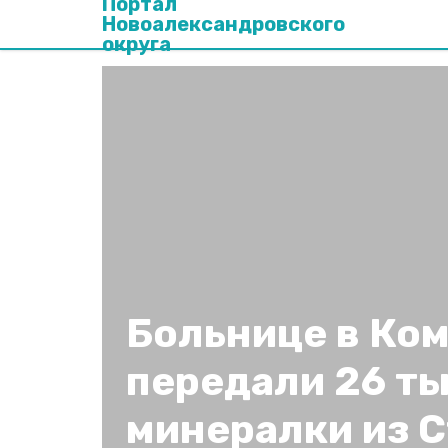
Портал
Новоалександровского
округа
Больнице в Ко
передали 26 т
минералки из 