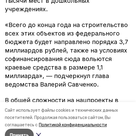
тысячи мест в дошкольных
учреждениях.
«Всего до конца года на строительство
всех этих объектов из федерального
бюджета будет направлено порядка 3,7
миллиардов рублей, также на условиях
софинансирования сюда вольются
краевые средства в размере 1,1
миллиарда», — подчеркнул глава
ведомства Валерий Савченко.
В общей сложности на нацпроекты в
2020 году на Ставрополье
направят
19
Сайт использует файлы cookies и технических данных
миллиардов рублей.
посетителей.
Продолжая пользоваться сайтом, Вы
соглашаетесь с
Политикой конфиденциальности
Принять