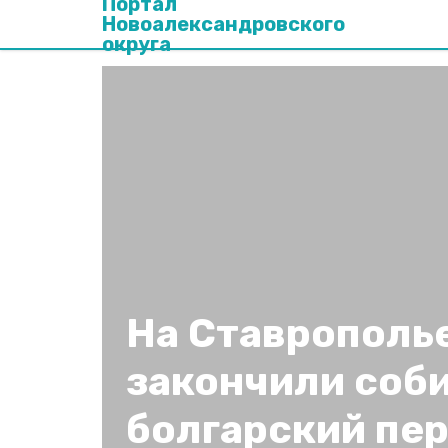
Портал
Новоалександровского
округа
На Ставрополь
закончили соб
болгарский пер