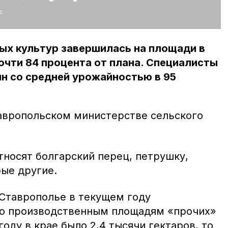
:
ых культур завершилась на площади в
почти 84 процента от плана. Специалисты
нн со средней урожайностью в 95
тавропольском министерстве сельского
тносят болгарский перец, петрушку,
рые другие.
 Ставрополье в текущем году
по производственным площадям «прочих»
 году в крае было 2,4 тысячи гектаров, то