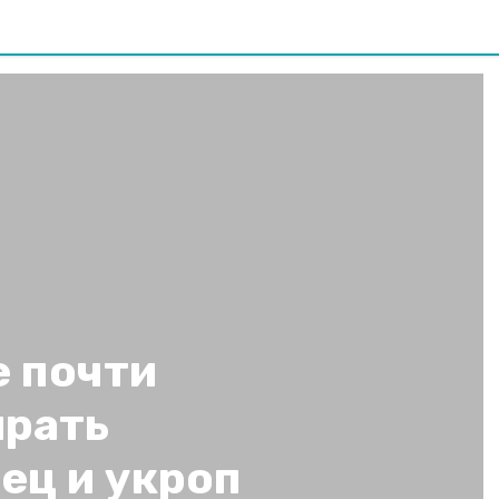
е почти
ирать
ец и укроп