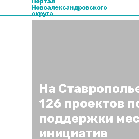
Портал
Новоалександровского
округа
На Ставрополь
126 проектов п
поддержки ме
инициатив