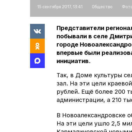
15 сентября 2017, 13:41
Общество
Фото
Представители региона
побывали в селе Дмитр
городе Новоалександров
впервые были реализов
инициатив.
Так, в Доме культуры с
зал. На эти цели краев
рублей. Ещё более 200 т
администрации, а 210 т
В Новоалександровске о
На эти цели ушло 2,5 ми
Кармалиновской новыми