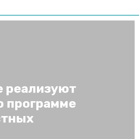
е реализуют
о программе
стных