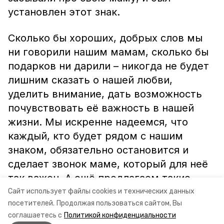
установлен этот знак.
Сколько бы хороших, добрых слов мы
ни говорили нашим мамам, сколько бы
подарков ни дарили – никогда не будет
лишним сказать о нашей любви,
уделить внимание, дать возможность
почувствовать её важность в нашей
жизни. Мы искренне надеемся, что
каждый, кто будет рядом с нашим
знаком, обязательно остановится и
сделает звонок маме, который для неё
так важен. А ещё предлагаем такие
знаки установить во всех
Сайт использует файлы cookies и технических данных
посетителей.
Продолжая пользоваться сайтом, Вы
муниципальных образованиях
соглашаетесь с
Политикой конфиденциальности
Новоалександровского района.