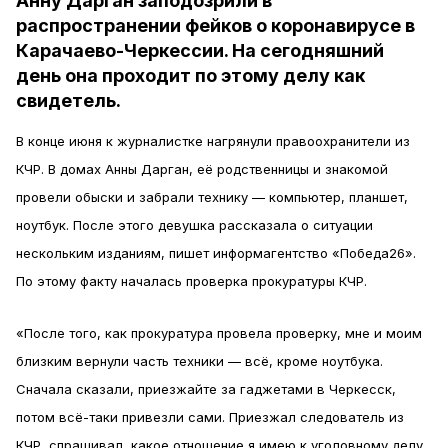
Анну Дарган заподозрили в
распространении фейков о коронавирусе в
Карачаево-Черкессии. На сегодняшний
день она проходит по этому делу как
свидетель.
В конце июня к журналистке нагрянули правоохранители из
КЧР. В домах Анны Дарган, её родственницы и знакомой
провели обыски и забрали технику — компьютер, планшет,
ноутбук. После этого девушка рассказала о ситуации
нескольким изданиям, пишет информагентство «Победа26».
По этому факту началась проверка прокуратуры КЧР.
«После того, как прокуратура провела проверку, мне и моим
близким вернули часть техники — всё, кроме ноутбука.
Сначала сказали, приезжайте за гаджетами в Черкесск,
потом всё-таки привезли сами. Приезжал следователь из
КЧР, спрашивал, какое отношение я имею к уголовному делу