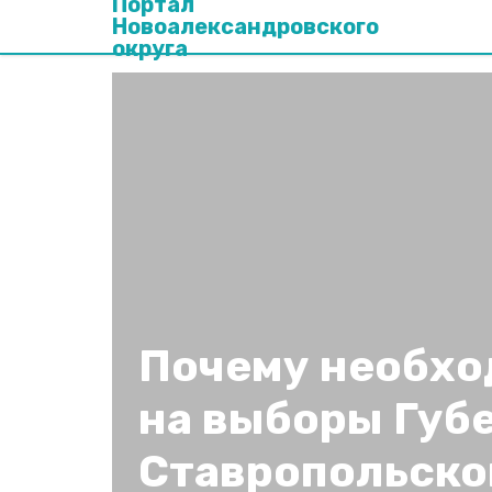
Портал
Новоалександровского
округа
Почему необхо
на выборы Губ
Ставропольско