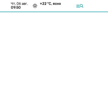
чт, 06 авг.
+
22
°С,
ясно
09:50