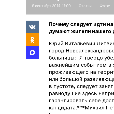
8 сентября 2014, 17:00
Статьи
Фото:
Почему следует идти на
думают жители нашего 
Юрий Витальевич Литвин
город Новоалександровс
больницы:- Я твёрдо уб
важнейшим событием в 
проживающего на террит
или большой развивающи
в пустоте, следует заня
равнодушие здесь непр
гарантировать себе дос
кандидата.***Михаил Пе