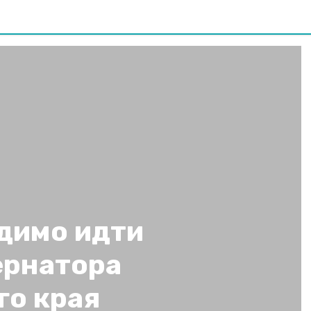
димо идти
ернатора
го края